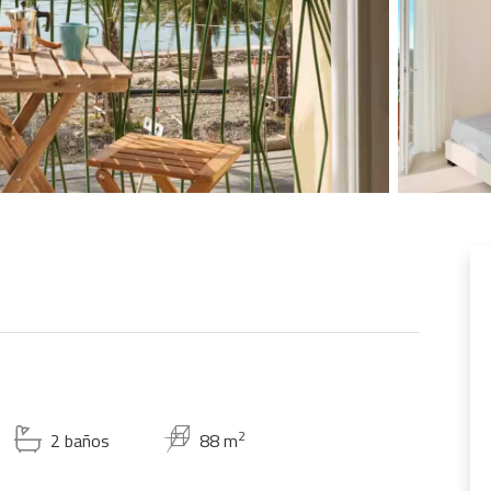
2
2 baños
88 m