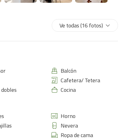
Ve todas (16 fotos)
sor
Balcón
Cafetera/ Tetera
 dobles
Cocina
es
Horno
jillas
Nevera
Ropa de cama