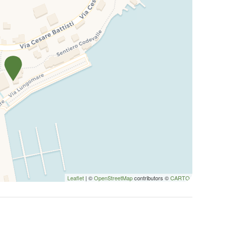
Leaflet
| ©
OpenStreetMap
contributors ©
CARTO