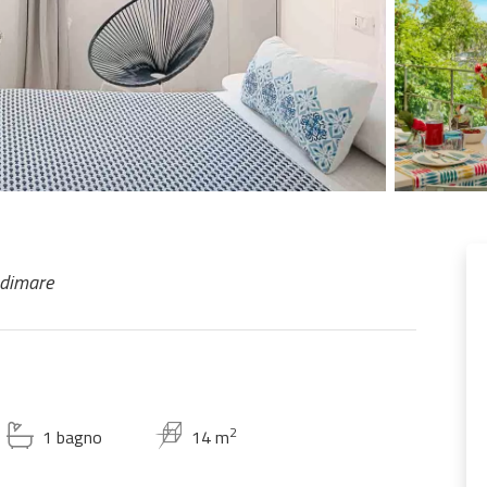
adimare
2
1 bagno
14 m