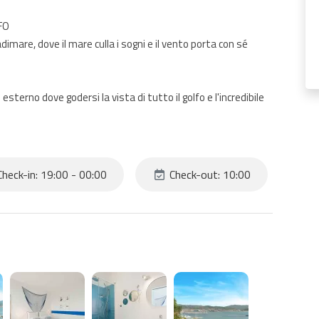
FO
dimare, dove il mare culla i sogni e il vento porta con sé
erno dove godersi la vista di tutto il golfo e l'incredibile
clienti muniti del loro mezzo di trasporto che potranno
oi recarsi in pochi minuti di auto a Portovenere o a La
heck-in: 19:00 - 00:00
Check-out: 10:00
oasi di comfort e può ospitare fino a 2 persone. Entrando,
, grazie alla fresca brezza che entra dalla porta finestra e
compongono il letto matrimoniale principale.