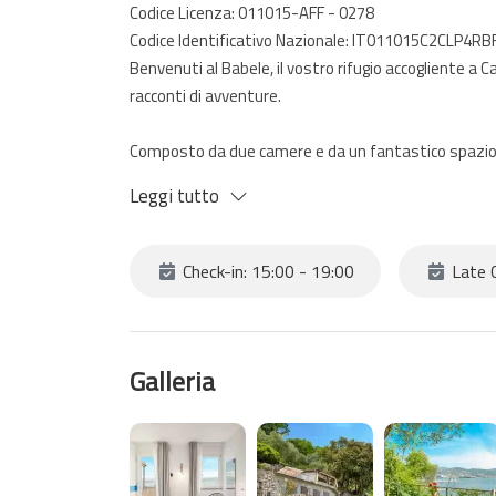
Codice Licenza: 011015-AFF - 0278
Codice Identificativo Nazionale: IT011015C2CLP4RB
Benvenuti al Babele, il vostro rifugio accogliente a Ca
racconti di avventure.
Composto da due camere e da un fantastico spazio est
Mar Ligure.
Leggi tutto
La struttura vista la sua posizione è consigliata a 
parcheggiare comodamente davanti la struttura per p
Check-in: 15:00 - 19:00
Late C
Spezia per raggiungere poi le Cinque Terre.
La camera 2, dal fascino semplice e raffinato, è un'
sarete accolti da un'atmosfera luminosa e arieggiata
Galleria
ai colori della camere che ricordano il mare e il cielo.
La camera di compone di due letti singoli uniti che 