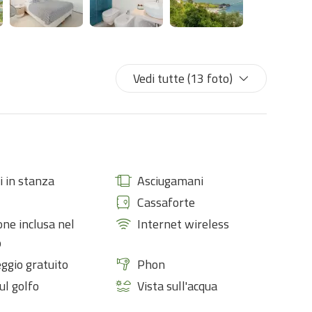
ivato in camera , con box doccia, armadio a giorno, bollitore
ella Liguria coccolati ogni mattina da una deliziosa colazione
Vedi tutte (13 foto)
 e il mare.
ola, internet wifi e la colazione.
 in stanza
Asciugamani
Cassaforte
one inclusa nel
Internet wireless
o
ggio gratuito
Phon
ul golfo
Vista sull'acqua