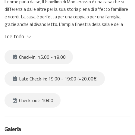
Il nome parla da se, Il Gioiellino di Monterosso è una casa che si
differenzia dalle altre per la sua storia piena di affetto familiare
e ricordi. La casa è perfetta per una coppia o per una famiglia
grazie anche al divano letto. L'ampia finestra della sala e della
camera, da cui in un piccolo scorcio si intravede il mare, rendono la
Lee todo
casa molto luminosa. Il suo balcone sarà perfetto per bere un
bicchiere di vino osservando il sole che scende fra i tetti e
sparisce nel mare.
Check-in: 15:00 - 19:00
Late Check-in: 19:00 - 19:00 (+20,00€)
Check-out: 10:00
Galería