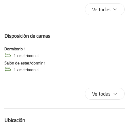
Balcón
Ve todas
Baño privado
Bidet
Cafetera/ Tetera
Disposición de camas
Camas dobles
Champú
Dormitorio 1
Comedor al aire libre
1 x matrimonial
Salón de estar/dormir 1
Comedor privado
1 x matrimonial
Cubiertos
Ducha
Entrada privada
Ve todas
Esenciales
Horno
Laptop Friendly
Ubicación
Mesa y sillas
Microondas