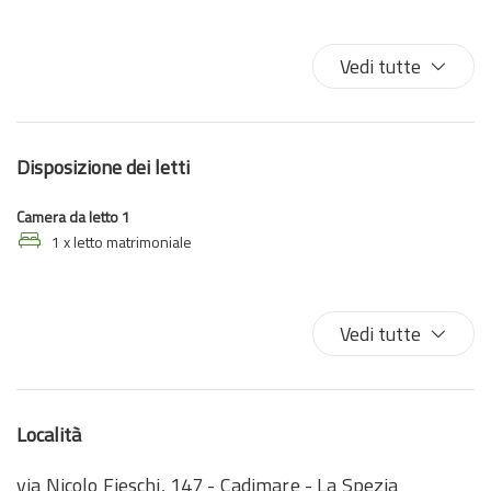
Bidet
Climatizzatore
Vedi tutte
Doccia
Letto matrimoniale
Letto queen
Disposizione dei letti
Macchina caffè/te
Phon
Camera da letto 1
Vista sull'acqua
1 x letto matrimoniale
WiFi ad alta velocità
Vedi tutte
Località
via Nicolo Fieschi, 147 - Cadimare - La Spezia