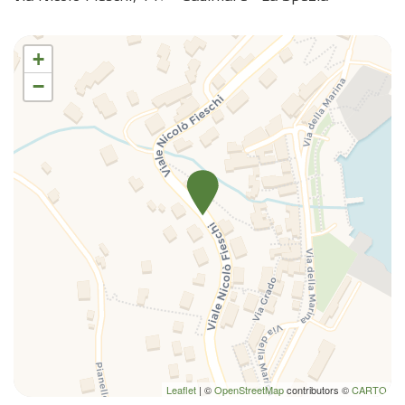
+
−
Leaflet
| ©
OpenStreetMap
contributors ©
CARTO