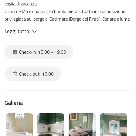
voglia di vacanza.
Ochin de Ma è una piccola bomboniera situata in una posizione
privilegiata sul borgo di Cadimare (Borgo dei Pirati). Cenare a lume
di candela e godersi il mare del paese renderà questa casa la
Leggi tutto
scelta perfetta che stavate cercando.
L'appartamento è situato in un ex convento totalmente
ristrutturato. Con ingresso indipendente, varcata la porta vi
Check-in: 15:00 - 19:00
troverete nella cucina attrezzata con penisola e sgabelli.
La camera è dotata di letto matrimoniale e bagno con box doccia
e servizi igienici.
Check-out: 10:00
Galleria