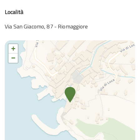
Letto matrimoniale
Letto singolo
Località
Macchina caffè/te
Via San Giacomo, 87 - Riomaggiore
Phon
Piatti e Posate
Riscaldamento
+
Riscaldamento autonomo
−
Riscaldamento / Condizionatore autonomo
Shampoo
TV
Vista sull'acqua