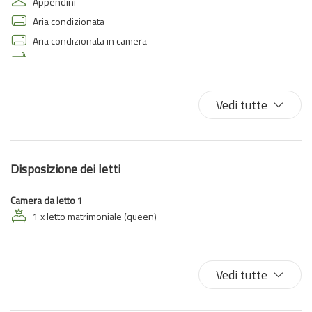
Appendini
Aria condizionata
Aria condizionata in camera
Asse da stiro
Biancheria da letto
Bidet
Vedi tutte
Climatizzatore
Cucina
Doccia
Disposizione dei letti
Estintore
Ferro da stiro
Camera da letto 1
Fornelli
1 x letto matrimoniale (queen)
Forno a microonde
Frigorifero
Vedi tutte
Gabinetto
Internet wireless