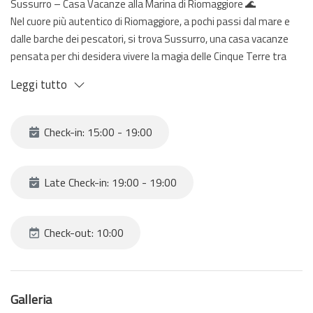
Sussurro – Casa Vacanze alla Marina di Riomaggiore 🌊
Nel cuore più autentico di Riomaggiore, a pochi passi dal mare e
dalle barche dei pescatori, si trova Sussurro, una casa vacanze
pensata per chi desidera vivere la magia delle Cinque Terre tra
panorami indimenticabili e momenti di puro relax.
Leggi tutto
L’appartamento accoglie gli ospiti con un luminoso soggiorno con
cucina e splendida vista sul mare, il luogo perfetto per iniziare la
Check-in: 15:00 - 19:00
giornata con il profumo del caffè o per godersi il tramonto sulle
onde.
Late Check-in: 19:00 - 19:00
La casa dispone di una camera da letto matrimoniale
confortevole, ideale per un soggiorno romantico, e di un bagno
privato. Per garantire il massimo comfort sono presenti aria
Check-out: 10:00
condizionata e Wi-Fi gratuito.
La posizione, nella suggestiva zona della Marina, permette di
Galleria
vivere Riomaggiore nel modo più autentico: tra vicoli colorati,