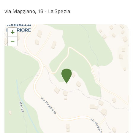
Plancha para ropa
via Maggiano, 18 - La Spezia
Platos
Platos y cubiertos
+
Ropa de cama
−
Secador de pelo
Televisión
Toallas
TV
Vistas al agua
Wifi wireless