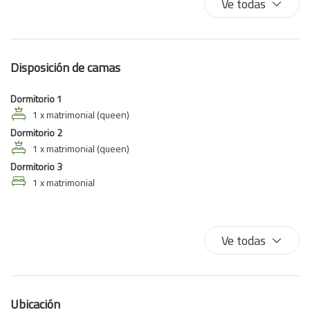
Ve todas
Camas dobles
Cocina
Detector de monóxido de carbono
Disposición de camas
Ducha
Equipo de planchado
Dormitorio 1
Estacionamiento gratis
1 x matrimonial (queen)
Dormitorio 2
Extintor
1 x matrimonial (queen)
Fogones
Dormitorio 3
Horno
1 x matrimonial
Inodoro
Lavadora
Lavadora/Secadora
Ve todas
Lavavajillas
Microondas
Nevera
Ubicación
Piscina