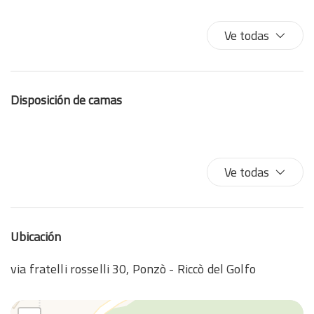
Cafetera/ Tetera
Calefacción / aire acondicionado independiente
Ve todas
Camas dobles
Champú
Cocina
Disposición de camas
Comedor privado
Cubiertos
Ducha
Entrada privada
Ve todas
Equipo de planchado
Esenciales
Estacionamiento gratis
Ubicación
Extintor
Fogones
via fratelli rosselli 30, Ponzò - Riccò del Golfo
Horno
Lavadora