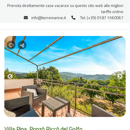
Prenota direttamente case vacanze su questo sito web alle migliori
tariffe online
info@terremarine.it
Tel. (+39) 0187 1560067
Previous
Nex
Villa Pina, Ponzò Riccò del Golfo