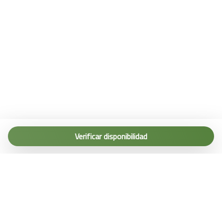
Wifi wireless
Zona Barbacoa
Tel. (+39) 0187 1560067
info@terremarine.it
Verificar disponibilidad
Scrivici su WhatsApp
Powered by