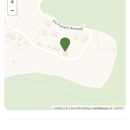
+
Lavadora/Secadora
−
Lavavajillas
Mesa y sillas
Nevera
Perchas
Piscina
Plancha para ropa
Platos
Platos y cubiertos
Ropa de cama
Secador de pelo
Sofá
Toallas
Leaflet
| ©
OpenStreetMap
contributors ©
CARTO
Trona
TV
TV