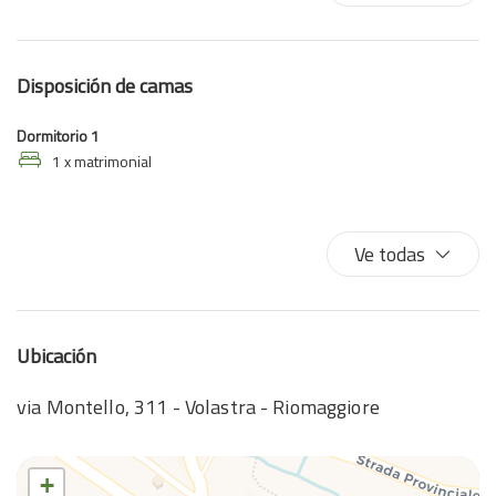
Cocina
Ducha
Fogones
Disposición de camas
Horno
Lavadora
Dormitorio 1
Microondas
1 x matrimonial
Nevera
Platos
Ve todas
Ropa de cama
Secador de pelo
Toallas
TV
Ubicación
TV
via Montello, 311 - Volastra - Riomaggiore
Vistas al agua
+