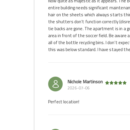
Now quite as majestic as it appears. The 
entire building needs significant mainten
hair on the sheets which always starts thin
the shutters don’t function correctly (disr
tie backs are gone. The apartment is in a go
area in front of the soccer field. Be aware
all of the bottle recycling bins. I don’t e
this was below standard. I have stayed the
Nichole Martinson
2026-07-06
Perfect location!