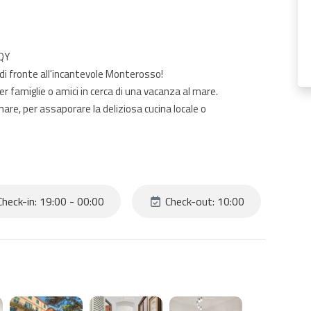
3QY
di fronte all'incantevole Monterosso!
 famiglie o amici in cerca di una vacanza al mare.
are, per assaporare la deliziosa cucina locale o
 una bellissima vista sul mare, vi accoglierà con le sue 3
heck-in: 19:00 - 00:00
Check-out: 10:00