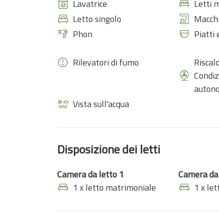
Lavatrice
Letti 
Letto singolo
Macchi
Phon
Piatti 
Rilevatori di fumo
Riscal
Condiz
auton
Vista sull'acqua
Disposizione dei letti
Camera da letto 1
Camera da 
1 x letto matrimoniale
1 x le