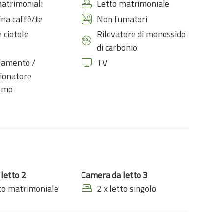
matrimoniali
Letto matrimoniale
na caffè/te
Non fumatori
e ciotole
Rilevatore di monossido
di carbonio
damento /
TV
ionatore
omo
letto 2
Camera da letto 3
tto matrimoniale
2 x letto singolo