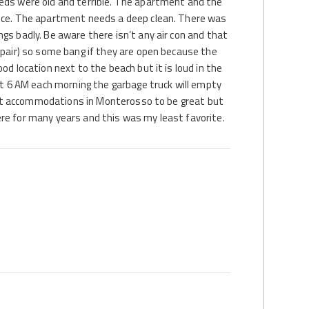
beds were old and terrible. The apartment and the
ance. The apartment needs a deep clean. There was
gs badly. Be aware there isn’t any air con and that
epair) so some bang if they are open because the
od location next to the beach but it is loud in the
 at 6 AM each morning the garbage truck will empty
xpect accommodations in Monterosso to be great but
re for many years and this was my least favorite.