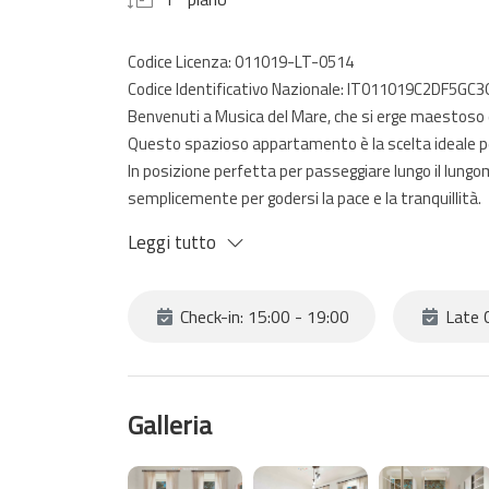
Codice Licenza: 011019-LT-0514
Codice Identificativo Nazionale: IT011019C2DF5GC
Benvenuti a Musica del Mare, che si erge maestoso 
Questo spazioso appartamento è la scelta ideale per
In posizione perfetta per passeggiare lungo il lungom
semplicemente per godersi la pace e la tranquillità.
Completamente arredato e dotato di ogni comfort e di
Leggi tutto
camere, la cucina, ampio soggiorno e bagno.
Check-in: 15:00 - 19:00
Late C
Galleria