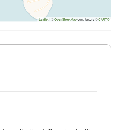
Leaflet
| ©
OpenStreetMap
contributors ©
CARTO