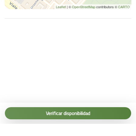
Leaflet
| ©
OpenStreetMap
contributors ©
CARTO
Tel. (+39) 0187 1560067
info@terremarine.it
Verificar disponibilidad
Scrivici su WhatsApp