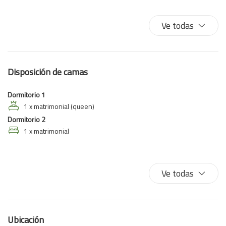
Equipo de planchado
Horno
Ve todas
Lavadora/Secadora
Lavavajillas
Microondas
Disposición de camas
Nevera
Plancha para ropa
Dormitorio 1
Secador de pelo
1 x matrimonial (queen)
Dormitorio 2
Sofá
1 x matrimonial
Trona
TV
WiFi de alta velocidad
Ve todas
Ubicación